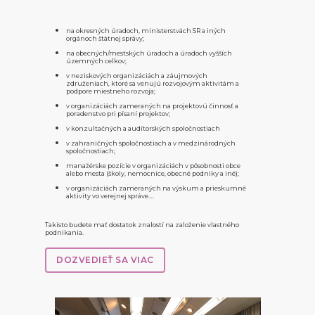
na okresných úradoch, ministerstvách SR a iných
orgánoch štátnej správy;
na obecných/mestských úradoch a úradoch vyšších
územných celkov;
v neziskových organizáciách a záujmových
združeniach, ktoré sa venujú rozvojovým aktivitám a
podpore miestneho rozvoja;
v organizáciách zameraných na projektovú činnosť a
poradenstvo pri písaní projektov;
v konzultačných a audítorských spoločnostiach
v zahraničných spoločnostiach a v medzinárodných
spoločnostiach;
manažérske pozície v organizáciách v pôsobnosti obce
alebo mesta (školy, nemocnice, obecné podniky a iné);
v organizáciách zameraných na výskum a prieskumné
aktivity vo verejnej správe….
Takisto budete mať dostatok znalostí na založenie vlastného
podnikania.
DOZVEDIEŤ SA VIAC