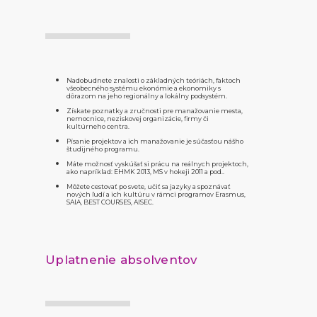
Nadobudnete znalosti o základných teóriách, faktoch
všeobecného systému ekonómie a ekonomiky s
dôrazom na jeho regionálny a lokálny podsystém.
Získate poznatky a zručnosti pre manažovanie mesta,
nemocnice, neziskovej organizácie, firmy či
kultúrneho centra.
Písanie projektov a ich manažovanie je súčasťou nášho
študijného programu.
Máte možnosť vyskúšať si prácu na reálnych projektoch,
ako napríklad: EHMK 2013, MS v hokeji 2011 a pod..
Môžete cestovať po svete, učiť sa jazyky a spoznávať
nových ľudí a ich kultúru v rámci programov Erasmus,
SAIA, BEST COURSES, AISEC.
Uplatnenie absolventov