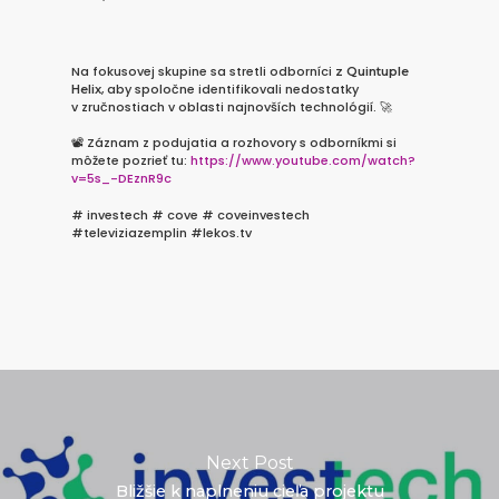
Na fokusovej skupine sa stretli odborníci
z Quintuple
, aby spoločne identifikovali nedostatky
Helix
v zručnostiach v oblasti najnovších technológií. 🚀
📽 Záznam z podujatia a rozhovory s odborníkmi si
môžete pozrieť tu:
https://www.youtube.com/watch?
v=5s_-DEznR9c
# investech # cove # coveinvestech
#televiziazemplin #lekos.tv
Next Post
Bližšie k naplneniu cieľa projektu