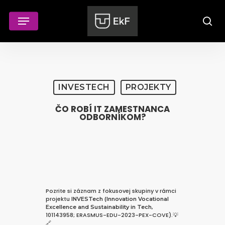
Skip
to
Menu
main
sear
content
INVESTECH
PROJEKTY
ČO ROBÍ IT ZAMESTNANCA
ODBORNÍKOM?
Pozrite si záznam z fokusovej skupiny v rámci
projektu
INVESTech (Innovation Vocational
,
Excellence and Sustainability in Tech
101143958; ERASMUS-EDU-2023-PEX-COVE).💡
🔗